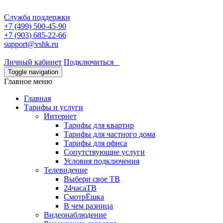
Служба поддержки
+7 (499) 500-45-90
+7 (903) 685-22-66
support@vshk.ru
Личный кабинет
Подключиться
Toggle navigation
Главное меню
Главная
Тарифы и услуги
Интернет
Тарифы для квартир
Тарифы для частного дома
Тарифы для офиса
Сопутствующие услуги
Условия подключения
Телевидение
Выбери свое ТВ
24часаТВ
СмотрЁшка
В чем разница
Видеонаблюдение