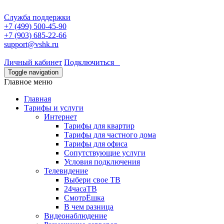
Служба поддержки
+7 (499) 500-45-90
+7 (903) 685-22-66
support@vshk.ru
Личный кабинет
Подключиться
Toggle navigation
Главное меню
Главная
Тарифы и услуги
Интернет
Тарифы для квартир
Тарифы для частного дома
Тарифы для офиса
Сопутствующие услуги
Условия подключения
Телевидение
Выбери свое ТВ
24часаТВ
СмотрЁшка
В чем разница
Видеонаблюдение