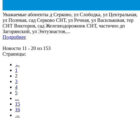
Уважаемые абоненты д Серково, ул Слободка, ул Центральная,
ул Полевая, сад Серково СНТ, ул Речная, ул Васильковая, тер
СНТ Виктория, сад Железнодорожник СНТ, частично дп
Загорянский, ул Энтузиастов,...
Подробнее
Новости 11 - 20 из 153
Страницы:
←
1
2
3
4
5
...
15
16
→