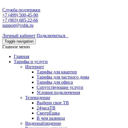
Служба поддержки
+7 (499) 500-45-90
+7 (903) 685-22-66
support@vshk.ru
Личный кабинет
Подключиться
Toggle navigation
Главное меню
Главная
Тарифы и услуги
Интернет
Тарифы для квартир
Тарифы для частного дома
Тарифы для офиса
Сопутствующие услуги
Условия подключения
Телевидение
Выбери свое ТВ
24часаТВ
СмотрЁшка
В чем разница
Видеонаблюдение