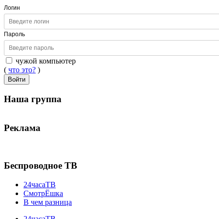
Логин
Пароль
чужой компьютер
(
что это?
)
Войти
Наша группа
Реклама
Беспроводное ТВ
24часаТВ
СмотрЁшка
В чем разница
24часаТВ