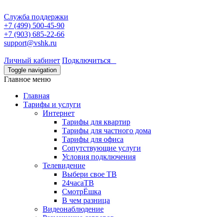
Служба поддержки
+7 (499) 500-45-90
+7 (903) 685-22-66
support@vshk.ru
Личный кабинет
Подключиться
Toggle navigation
Главное меню
Главная
Тарифы и услуги
Интернет
Тарифы для квартир
Тарифы для частного дома
Тарифы для офиса
Сопутствующие услуги
Условия подключения
Телевидение
Выбери свое ТВ
24часаТВ
СмотрЁшка
В чем разница
Видеонаблюдение