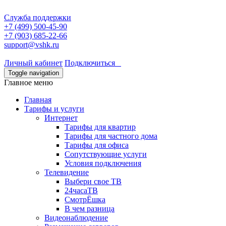
Служба поддержки
+7 (499) 500-45-90
+7 (903) 685-22-66
support@vshk.ru
Личный кабинет
Подключиться
Toggle navigation
Главное меню
Главная
Тарифы и услуги
Интернет
Тарифы для квартир
Тарифы для частного дома
Тарифы для офиса
Сопутствующие услуги
Условия подключения
Телевидение
Выбери свое ТВ
24часаТВ
СмотрЁшка
В чем разница
Видеонаблюдение