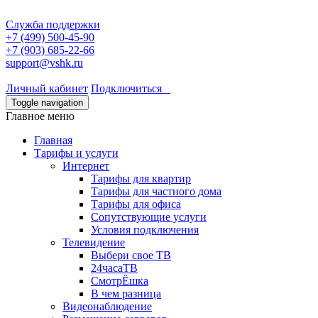
Служба поддержки
+7 (499) 500-45-90
+7 (903) 685-22-66
support@vshk.ru
Личный кабинет
Подключиться
Toggle navigation
Главное меню
Главная
Тарифы и услуги
Интернет
Тарифы для квартир
Тарифы для частного дома
Тарифы для офиса
Сопутствующие услуги
Условия подключения
Телевидение
Выбери свое ТВ
24часаТВ
СмотрЁшка
В чем разница
Видеонаблюдение