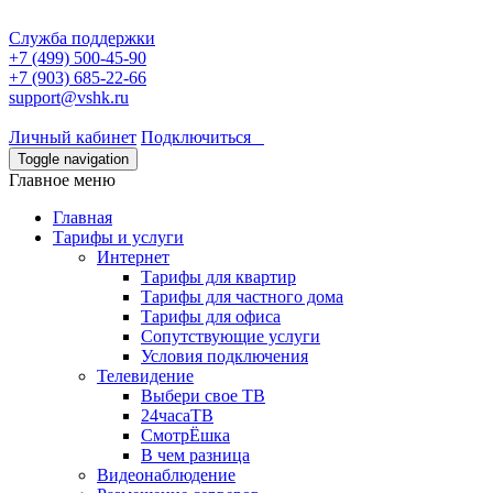
Служба поддержки
+7 (499) 500-45-90
+7 (903) 685-22-66
support@vshk.ru
Личный кабинет
Подключиться
Toggle navigation
Главное меню
Главная
Тарифы и услуги
Интернет
Тарифы для квартир
Тарифы для частного дома
Тарифы для офиса
Сопутствующие услуги
Условия подключения
Телевидение
Выбери свое ТВ
24часаТВ
СмотрЁшка
В чем разница
Видеонаблюдение