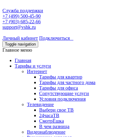
Служба поддержки
+7 (499) 500-45-90
+7 (903) 685-22-66
support@vshk.ru
Личный кабинет
Подключиться
Toggle navigation
Главное меню
Главная
Тарифы и услуги
Интернет
Тарифы для квартир
Тарифы для частного дома
Тарифы для офиса
Сопутствующие услуги
Условия подключения
Телевидение
Выбери свое ТВ
24часаТВ
СмотрЁшка
В чем разница
Видеонаблюдение