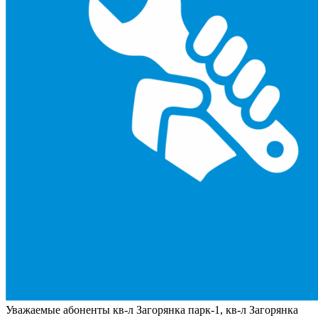
Уважаемые абоненты кв-л Загорянка парк-1, кв-л Загорянка