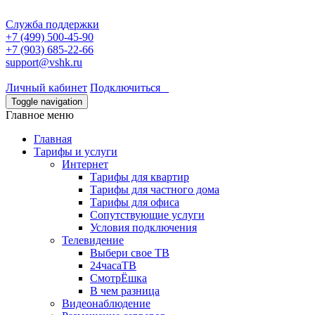
Служба поддержки
+7 (499) 500-45-90
+7 (903) 685-22-66
support@vshk.ru
Личный кабинет
Подключиться
Toggle navigation
Главное меню
Главная
Тарифы и услуги
Интернет
Тарифы для квартир
Тарифы для частного дома
Тарифы для офиса
Сопутствующие услуги
Условия подключения
Телевидение
Выбери свое ТВ
24часаТВ
СмотрЁшка
В чем разница
Видеонаблюдение