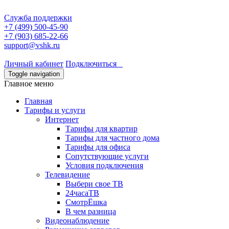
Служба поддержки
+7 (499) 500-45-90
+7 (903) 685-22-66
support@vshk.ru
Личный кабинет
Подключиться
Toggle navigation
Главное меню
Главная
Тарифы и услуги
Интернет
Тарифы для квартир
Тарифы для частного дома
Тарифы для офиса
Сопутствующие услуги
Условия подключения
Телевидение
Выбери свое ТВ
24часаТВ
СмотрЁшка
В чем разница
Видеонаблюдение