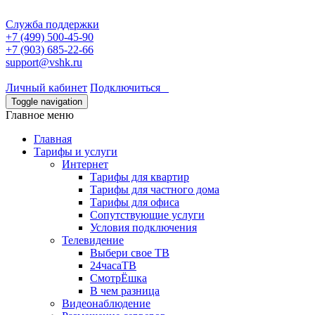
Служба поддержки
+7 (499) 500-45-90
+7 (903) 685-22-66
support@vshk.ru
Личный кабинет
Подключиться
Toggle navigation
Главное меню
Главная
Тарифы и услуги
Интернет
Тарифы для квартир
Тарифы для частного дома
Тарифы для офиса
Сопутствующие услуги
Условия подключения
Телевидение
Выбери свое ТВ
24часаТВ
СмотрЁшка
В чем разница
Видеонаблюдение