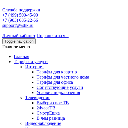
Служба поддержки
+7 (499) 500-45-90
+7 (903) 685-22-66
support@vshk.ru
Личный кабинет
Подключиться
Toggle navigation
Главное меню
Главная
Тарифы и услуги
Интернет
Тарифы для квартир
Тарифы для частного дома
Тарифы для офиса
Сопутствующие услуги
Условия подключения
Телевидение
Выбери свое ТВ
24часаТВ
СмотрЁшка
В чем разница
Видеонаблюдение