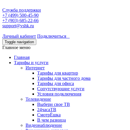
Служба поддержки
+7 (499) 500-45-90
+7 (903) 685-22-66
support@vshk.ru
Личный кабинет
Подключиться
Toggle navigation
Главное меню
Главная
Тарифы и услуги
Интернет
Тарифы для квартир
Тарифы для частного дома
Тарифы для офиса
Сопутствующие услуги
Условия подключения
Телевидение
Выбери свое ТВ
24часаТВ
СмотрЁшка
В чем разница
Видеонаблюдение