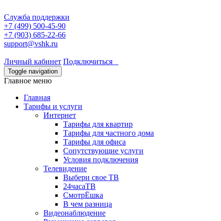
Служба поддержки
+7 (499) 500-45-90
+7 (903) 685-22-66
support@vshk.ru
Личный кабинет
Подключиться
Toggle navigation
Главное меню
Главная
Тарифы и услуги
Интернет
Тарифы для квартир
Тарифы для частного дома
Тарифы для офиса
Сопутствующие услуги
Условия подключения
Телевидение
Выбери свое ТВ
24часаТВ
СмотрЁшка
В чем разница
Видеонаблюдение