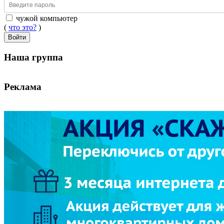
чужой компьютер
(
что это?
)
Войти
Наша группа
Реклама