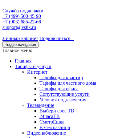
Служба поддержки
+7 (499) 500-45-90
+7 (903) 685-22-66
support@vshk.ru
Личный кабинет
Подключиться
Toggle navigation
Главное меню
Главная
Тарифы и услуги
Интернет
Тарифы для квартир
Тарифы для частного дома
Тарифы для офиса
Сопутствующие услуги
Условия подключения
Телевидение
Выбери свое ТВ
24часаТВ
СмотрЁшка
В чем разница
Видеонаблюдение