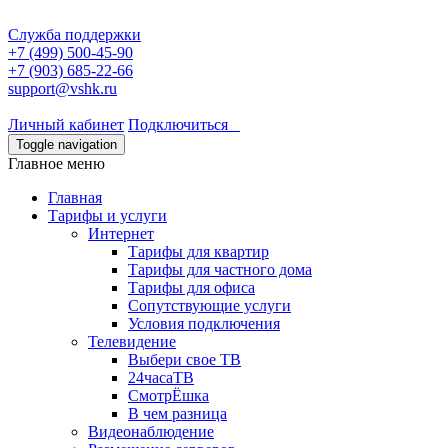
Служба поддержки
+7 (499) 500-45-90
+7 (903) 685-22-66
support@vshk.ru
Личный кабинет
Подключиться
Toggle navigation
Главное меню
Главная
Тарифы и услуги
Интернет
Тарифы для квартир
Тарифы для частного дома
Тарифы для офиса
Сопутствующие услуги
Условия подключения
Телевидение
Выбери свое ТВ
24часаТВ
СмотрЁшка
В чем разница
Видеонаблюдение