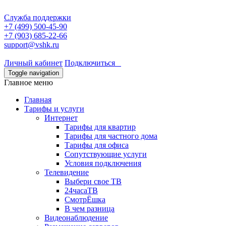
Служба поддержки
+7 (499) 500-45-90
+7 (903) 685-22-66
support@vshk.ru
Личный кабинет
Подключиться
Toggle navigation
Главное меню
Главная
Тарифы и услуги
Интернет
Тарифы для квартир
Тарифы для частного дома
Тарифы для офиса
Сопутствующие услуги
Условия подключения
Телевидение
Выбери свое ТВ
24часаТВ
СмотрЁшка
В чем разница
Видеонаблюдение