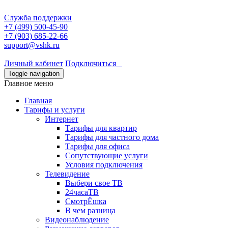
Служба поддержки
+7 (499) 500-45-90
+7 (903) 685-22-66
support@vshk.ru
Личный кабинет
Подключиться
Toggle navigation
Главное меню
Главная
Тарифы и услуги
Интернет
Тарифы для квартир
Тарифы для частного дома
Тарифы для офиса
Сопутствующие услуги
Условия подключения
Телевидение
Выбери свое ТВ
24часаТВ
СмотрЁшка
В чем разница
Видеонаблюдение