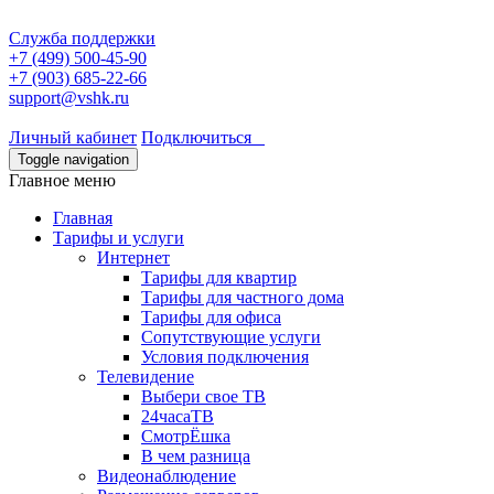
Служба поддержки
+7 (499) 500-45-90
+7 (903) 685-22-66
support@vshk.ru
Личный кабинет
Подключиться
Toggle navigation
Главное меню
Главная
Тарифы и услуги
Интернет
Тарифы для квартир
Тарифы для частного дома
Тарифы для офиса
Сопутствующие услуги
Условия подключения
Телевидение
Выбери свое ТВ
24часаТВ
СмотрЁшка
В чем разница
Видеонаблюдение