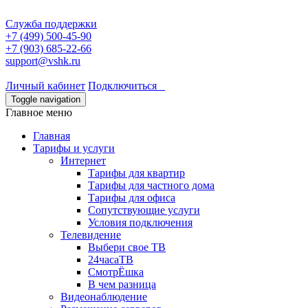
Служба поддержки
+7 (499) 500-45-90
+7 (903) 685-22-66
support@vshk.ru
Личный кабинет
Подключиться
Toggle navigation
Главное меню
Главная
Тарифы и услуги
Интернет
Тарифы для квартир
Тарифы для частного дома
Тарифы для офиса
Сопутствующие услуги
Условия подключения
Телевидение
Выбери свое ТВ
24часаТВ
СмотрЁшка
В чем разница
Видеонаблюдение