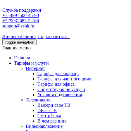
Служба поддержки
+7 (499) 500-45-90
+7 (903) 685-22-66
support@vshk.ru
Личный кабинет
Подключиться
Toggle navigation
Главное меню
Главная
Тарифы и услуги
Интернет
Тарифы для квартир
Тарифы для частного дома
Тарифы для офиса
Сопутствующие услуги
Условия подключения
Телевидение
Выбери свое ТВ
24часаТВ
СмотрЁшка
В чем разница
Видеонаблюдение