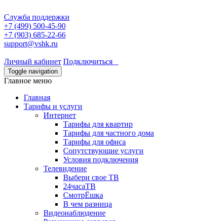
Служба поддержки
+7 (499) 500-45-90
+7 (903) 685-22-66
support@vshk.ru
Личный кабинет
Подключиться
Toggle navigation
Главное меню
Главная
Тарифы и услуги
Интернет
Тарифы для квартир
Тарифы для частного дома
Тарифы для офиса
Сопутствующие услуги
Условия подключения
Телевидение
Выбери свое ТВ
24часаТВ
СмотрЁшка
В чем разница
Видеонаблюдение